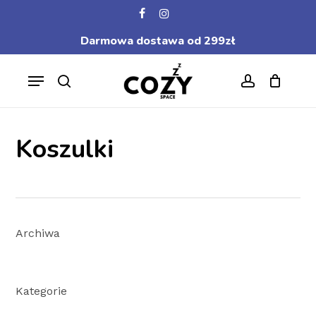
Skip
facebook
instagram
to
Darmowa dostawa od 299zł
main
content
Menu
search
account
Koszulki
Archiwa
Kategorie