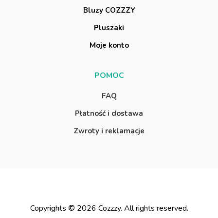
B
l
u
z
y
C
O
Z
Z
Z
Y
P
l
u
s
z
a
k
i
M
o
j
e
k
o
n
t
o
P
O
M
O
C
F
A
Q
P
ł
a
t
n
o
ś
ć
i
d
o
s
t
a
w
a
Z
w
r
o
t
y
i
r
e
k
l
a
m
a
c
j
e
Copyrights
©
2026
Cozzzy. All rights reserved.