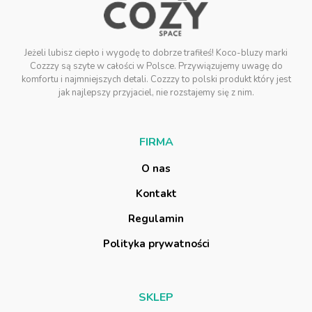
Jeżeli lubisz ciepło i wygodę to dobrze trafiłeś! Koco-bluzy marki
Cozzzy są szyte w całości w Polsce. Przywiązujemy uwagę do
komfortu i najmniejszych detali. Cozzzy to polski produkt który jest
jak najlepszy przyjaciel, nie rozstajemy się z nim.
F
I
R
M
A
O
n
a
s
K
o
n
t
a
k
t
R
e
g
u
l
a
m
i
n
P
o
l
i
t
y
k
a
p
r
y
w
a
t
n
o
ś
c
i
S
K
L
E
P