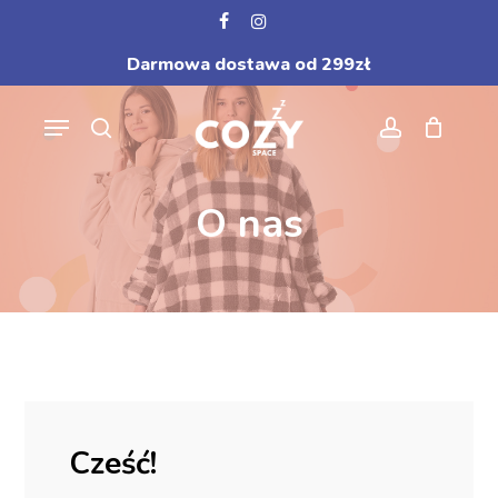
Skip
facebook
instagram
to
Darmowa dostawa od 299zł
main
content
Menu
search
account
O
nas
Cześć!