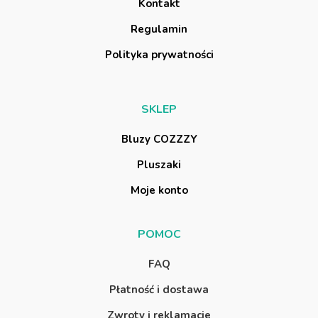
K
o
n
t
a
k
t
R
e
g
u
l
a
m
i
n
P
o
l
i
t
y
k
a
p
r
y
w
a
t
n
o
ś
c
i
S
K
L
E
P
B
l
u
z
y
C
O
Z
Z
Z
Y
P
l
u
s
z
a
k
i
M
o
j
e
k
o
n
t
o
P
O
M
O
C
F
A
Q
P
ł
a
t
n
o
ś
ć
i
d
o
s
t
a
w
a
Z
w
r
o
t
y
i
r
e
k
l
a
m
a
c
j
e