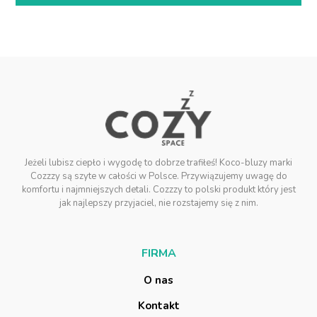
Jeżeli lubisz ciepło i wygodę to dobrze trafiłeś! Koco-bluzy marki
Cozzzy są szyte w całości w Polsce. Przywiązujemy uwagę do
komfortu i najmniejszych detali. Cozzzy to polski produkt który jest
jak najlepszy przyjaciel, nie rozstajemy się z nim.
F
I
R
M
A
O
n
a
s
K
o
n
t
a
k
t