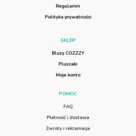
R
e
g
u
l
a
m
i
n
P
o
l
i
t
y
k
a
p
r
y
w
a
t
n
o
ś
c
i
S
K
L
E
P
B
l
u
z
y
C
O
Z
Z
Z
Y
P
l
u
s
z
a
k
i
M
o
j
e
k
o
n
t
o
P
O
M
O
C
F
A
Q
P
ł
a
t
n
o
ś
ć
i
d
o
s
t
a
w
a
Z
w
r
o
t
y
i
r
e
k
l
a
m
a
c
j
e