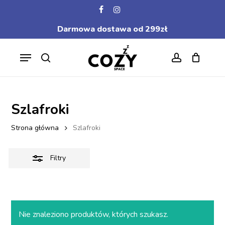
Skip
facebook
instagram
to
Close
Darmowa dostawa od 299zł
main
Filters
content
Menu
search
account
Szlafroki
Strona główna
Szlafroki
Filtry
Nie znaleziono produktów, których szukasz.